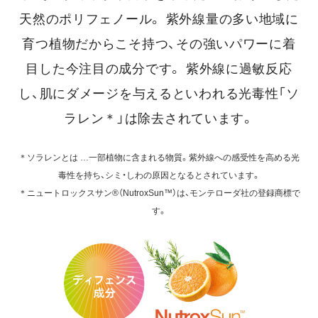
天然のポリフェノール。
紫外線量の多い地域に
育つ植物だからこそ持つ、その強いパワーに着
目した今注目の成分です。
紫外線に過敏反応
し、肌にダメージを与えるといわれる光毒性「ソ
ラレン＊」は除去されています。
＊ソラレンとは …一部植物に含まれる物質。紫外線への感受性を高める光
毒性を持ち、シミ・しわの原因となるとされています。
＊ニュートロックスサン®️（NutroxSun™）は、モンテローダ社の登録商標で
す。