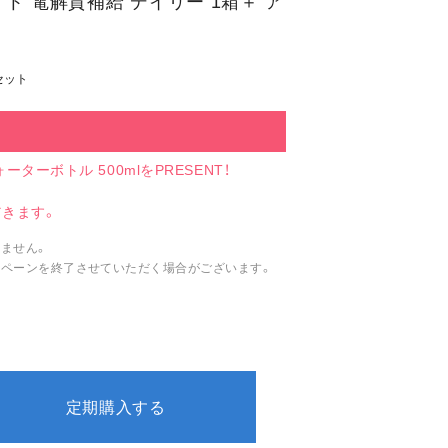
ト 電解質補給 デイリー 1箱＋ ア
箱セット
ターボトル 500mlをPRESENT！
だきます。
ません。
ペーンを終了させていただく場合がございます。
定期購入する