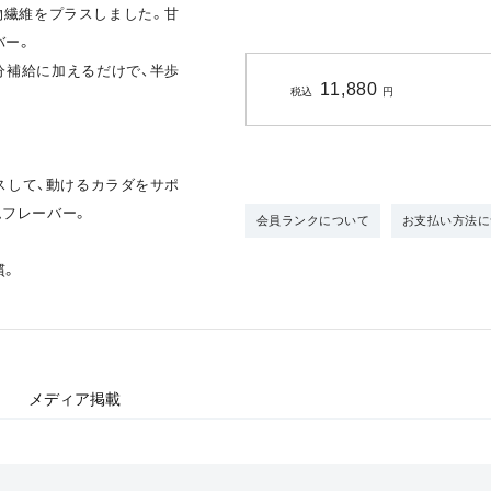
物繊維をプラスしました。甘
バー。
分補給に加えるだけで、半歩
11,880
税込
円
スして、動けるカラダをサポ
ムフレーバー。
会員ランクについて
お支払い方法に
慣。
メディア掲載