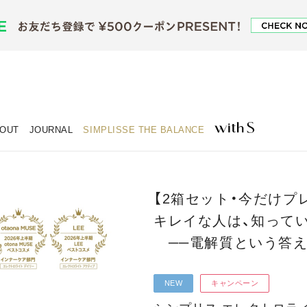
OUT
JOURNAL
SIMPLISSE THE BALANCE
【2箱セット・今だけプ
キレイな人は、知って
──電解質という答
NEW
キャンペーン