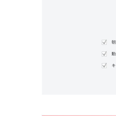
朝
動
キ