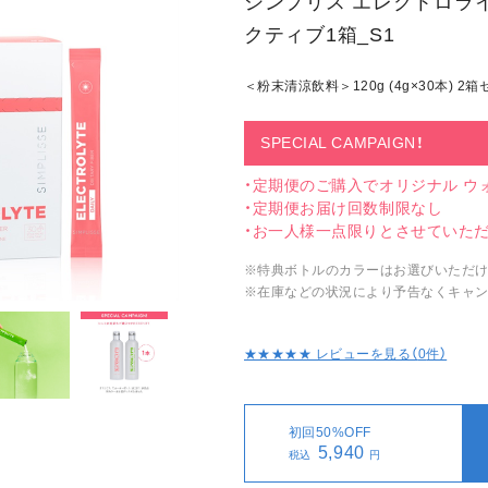
シンプリス エレクトロライ
クティブ1箱_S1
＜粉末清涼飲料＞120g (4g×30本) 2
SPECIAL CAMPAIGN！
・定期便のご購入でオリジナル ウォー
・定期便お届け回数制限なし
・お一人様一点限りとさせていた
※特典ボトルのカラーはお選びいただけ
※在庫などの状況により予告なくキャン
★★★★★ レビューを見る（
0
件）
初回50%OFF
5,940
税込
円