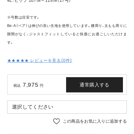
4L：ヒップ 107㎝～115㎝（17号）
※号数は目安です。
Be-A〈ベア〉は伸びの良い生地を使用しています。腰周り、太もも周りに
隙間がなく、ジャストフィットしていると快適にお過ごしいただけま
す。
★★★★★ レビューを見る（
0
件）
7,975
通常購入する
税込
円
この商品をお気に入りに追加する