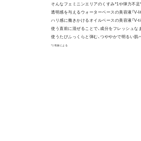
そんなフェミニンエリアのくすみ*1や弾力不足
透明感を与えるウォーターベースの美容液「V-lit
ハリ感に働きかけるオイルベースの美容液「V-tit
使う直前に混ぜることで、成分をフレッシュな
使うたびふっくらと弾む、つややかで明るい肌
*1 乾燥による