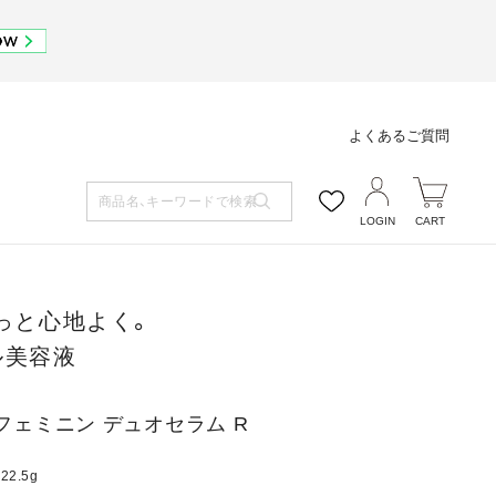
よくあるご質問
LOGIN
CART
もっと心地よく。
ル美容液
フェミニン デュオセラム R
22.5g