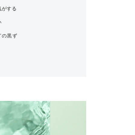
気がする
い
どの黒ず