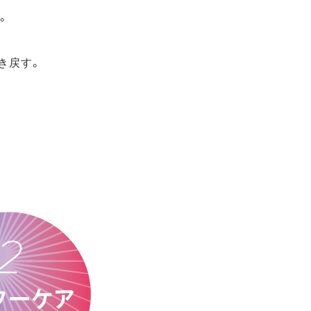
。
き戻す。