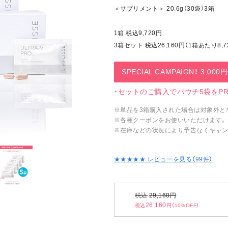
＜サプリメント＞ 20.6g（30袋）3箱
1箱 税込9,720円
3箱セット 税込26,160円（1箱あたり8,72
SPECIAL CAMPAIGN！ 3,000
・セットのご購入でパウチ5袋をPRE
※単品を3箱購入された場合は対象外と
※各種クーポンをお使いいただけます。
※在庫などの状況により予告なくキャン
★★★★★ レビューを見る（
99
件）
税込
29,160
円
26,160
税込
円（10%OFF）