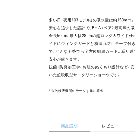
多い日・夜用「03モデル」の吸水量は約150ml
*1
安心を追求した設計で、Be-A〈ベア〉最高峰の
全長50cm、最大幅28cmの超ロング＆ワイド
イドにウィングガードと横漏れ防止テープ付
で、どんな姿勢でも全方位徹底ガード。繰り返
安心が続きます。
抗菌・防臭加工や、お腹のぬくもり設計など、
いた超吸収型サニタリーショーツです。
* 公的検査機関のデータを元に算出
商品説明
レビュー