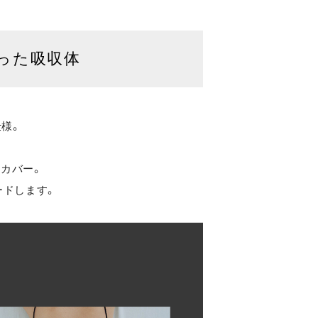
なった吸収体
仕様。
りカバー。
ードします。