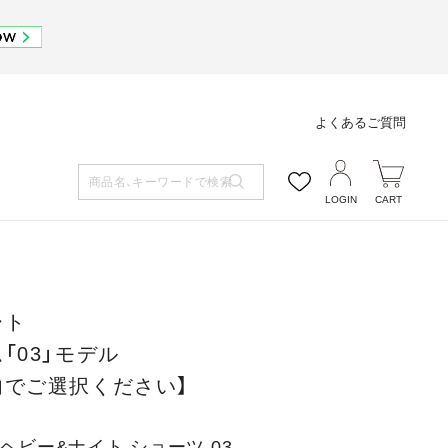
よくあるご質問
LOGIN
CART
ート
「03」モデル
内でご選択ください】
 ヘビー&ナイト ショーツ 03