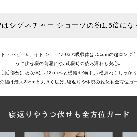
密は
シグネチャー ショーツの
約1.5倍に
トラ ヘビー&ナイト ショーツ 03の吸収体は、50cmの超ロング
うつ伏せ寝の前漏れや、就寝時の後ろ漏れも安心。
（股）部分は吸収体は、18cmへと横幅を伸ばし、横漏れもしっか
の幅は最大28cmと大きく広げ、寝返りや体勢の変化も全方位ガ