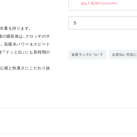
7,920
税込
円（10%OFF）
。
吸水量を誇ります。
仕様の吸収体は、クロッチのサ
き。高吸水パワー＆スピード
す「ドッと出」にも長時間の
会員ランクについて
お支払い方法に
安心感と快適さにこだわり抜